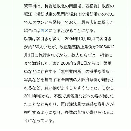
繁華街は、長堀通以北の南船場、西横堀川以西の
堀江、堺筋以東の黒門市場および堺筋沿いのでん
でんタウンとも隣接しており、最も広範に捉えた
場合には
西区
にもまたがることになる。
以前は客引きが多く、2004年10月時点で客引き
が約260人いたが、改正迷惑防止条例が2005年12
月1日に施行されてから、数人たらずと一桁台に
まで激減した。また2006年2月1日からは、繁華
街などに存在する「無料案内所」の派手な看板・
写真などを規制する全国初の大阪府条例が施行さ
れるなど、買い物がよりしやすくなった。しかし
2011年頃から、不況で風俗店などへの客が減少し
たことなどもあり、再び違法且つ迷惑な客引きが
横行するようになり、多数の苦情が寄せられるよ
うになっている。