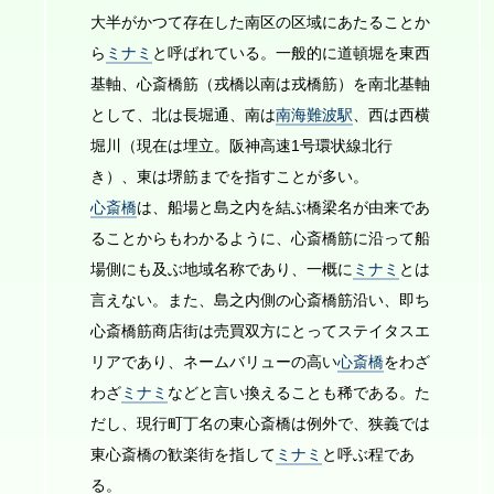
大半がかつて存在した南区の区域にあたることか
ら
ミナミ
と呼ばれている。一般的に道頓堀を東西
基軸、心斎橋筋（戎橋以南は戎橋筋）を南北基軸
として、北は長堀通、南は
南海難波駅
、西は西横
堀川（現在は埋立。阪神高速1号環状線北行
き）、東は堺筋までを指すことが多い。
心斎橋
は、船場と島之内を結ぶ橋梁名が由来であ
ることからもわかるように、心斎橋筋に沿って船
場側にも及ぶ地域名称であり、一概に
ミナミ
とは
言えない。また、島之内側の心斎橋筋沿い、即ち
心斎橋筋商店街は売買双方にとってステイタスエ
リアであり、ネームバリューの高い
心斎橋
をわざ
わざ
ミナミ
などと言い換えることも稀である。た
だし、現行町丁名の東心斎橋は例外で、狭義では
東心斎橋の歓楽街を指して
ミナミ
と呼ぶ程であ
る。