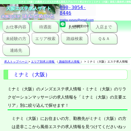
ミナミ（大阪）の風俗メンズエステ求人高収入アルバイト求人サイト｜ミナミ（大阪）高収入風俗求人情報
090-3054-
8446
osaka.yururu@gmail.com
お仕事内容
待遇面
２４時間受付中
お給料
入店まで
未経験の方
エリア検索
路線検索
Ｑ＆Ａ
連絡先
求人トップページ
>
エリア別求人情報
（
路線別求人情報
）
>
ミナミ（大阪）エステ求人情報
ミナミ（大阪）
ミナミ（大阪）のメンズエステ求人情報・ミナミ（大阪）のリラ
クゼーションマッサージの求人情報を「ミナミ（大阪）の主要エ
リア」別に絞り込んで探せます！
ミナミ（大阪）にお住まいの方、勤務先がミナミ（大阪）の方
は是非ここから風俗エステの求人情報を見つけてくださいねッ