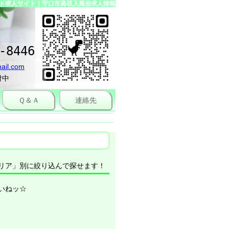
ト求人サイト｜守口市高収入風俗求人情報
-8446
ail.com
付中
Ｑ＆Ａ
連絡先
リア」別に絞り込んで探せます！
いねッ☆