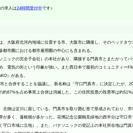
テの求人は
24時間受付中
です♪
は、大阪府北河内地域に位置する市。大阪市に隣接し、そのベッドタウ
阪都市圏における都市雇用圏の中心にも含まれる。
ソニックの完全子会社）の本社があり、隣接する門真市とまたがってパ
め、電気の街という印象が強い。また西日本で最初のコミュニティーF
AKO）がある。
真市と合併することを協議し、新名称は「守口門真市」に決定したが、20
の約87%を占め事実上合併は消滅した。この住民投票の投票率は約51%
、北側は淀川に面している。門真市を取り囲む形で形成されており、市
帯が多く、蓮根畑が多かった。花博記念公園鶴見緑地の西半分は守口市
く守口市域に立地）。また、パナソニックの登記上の本社所在地は門真