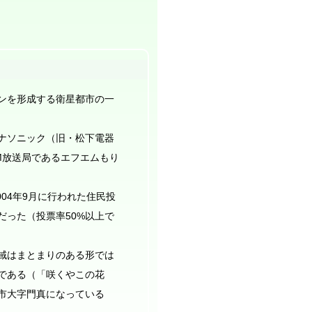
ンを形成する衛星都市の一
ナソニック（旧・松下電器
M放送局であるエフエムもり
04年9月に行われた住民投
だった（投票率50%以上で
域はまとまりのある形では
である（「咲くやこの花
市大字門真になっている