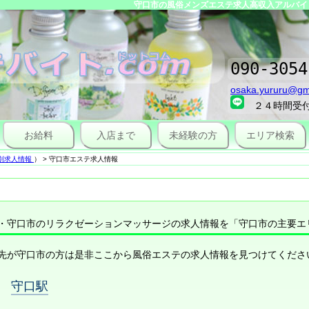
守口市の風俗メンズエステ求人高収入アルバイ
090-3054
osaka.yururu@gm
２４時間受
お給料
入店まで
未経験の方
エリア検索
別求人情報
）
>
守口市エステ求人情報
・守口市のリラクゼーションマッサージの求人情報を「守口市の主要エ
先が守口市の方は是非ここから風俗エステの求人情報を見つけてくださ
守口駅